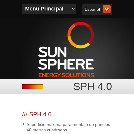
Español
SPH 4.0
/
/
/
SPH 4.0
Superficie máxima para montaje de paneles:
40 metros cuadrados